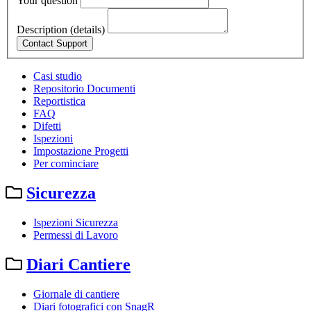
Your question
Description (details)
Casi studio
Repositorio Documenti
Reportistica
FAQ
Difetti
Ispezioni
Impostazione Progetti
Per cominciare
Sicurezza
Ispezioni Sicurezza
Permessi di Lavoro
Diari Cantiere
Giornale di cantiere
Diari fotografici con SnagR