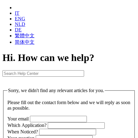
IT
ENG
NLD
DE
繁體中⽂
简体中⽂
Hi. How can we help?
Sorry, we didn't find any relevant articles for you.
Please fill out the contact form below and we will reply as soon
as possible.
Your email
Which Application?
When Noticed?